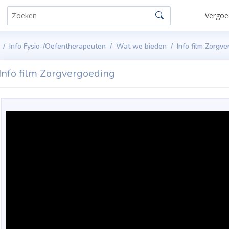
Vergoed
Info Fysio-/Oefentherapeuten
Wat we bieden
Info film Zorgv
Info film Zorgvergoeding