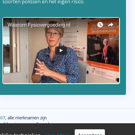
soorten polissen en het eigen risico.
107
, alle merknamen zijn
elijke eigenaars, alle andere
ergoeding.com