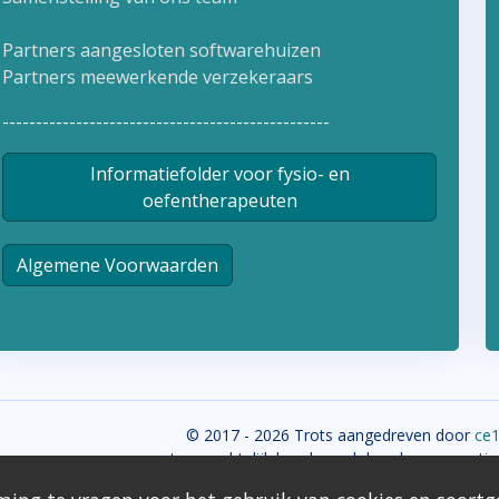
Partners aangesloten softwarehuizen
Partners meewerkende verzekeraars
-------------------------------------------------
Informatiefolder voor fysio- en
oefentherapeuten
Algemene Voorwaarden
© 2017 - 2026 Trots aangedreven door
ce
auteursrechtelijk beschermd door hun respectiev
content is eigendom van Zorgv